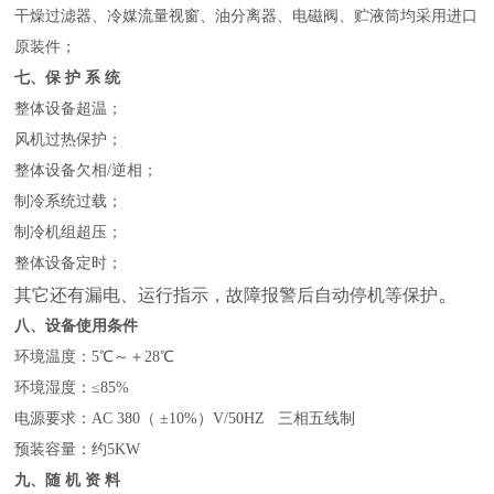
干燥过滤器、冷媒流量视窗、油分离器、电磁阀、贮液筒均采用进口
原装件；
七、保 护 系 统
整体设备超温；
风机过热保护；
整体设备欠相/逆相；
制冷系统过载；
制冷机组超压；
整体设备定时；
。
其它还有漏电、运行指示，故障报警后自动停机等保护
八、设备使用条件
环境温度：5℃～＋28℃
环境湿度：≤85%
电源要求：AC 380（ ±10%）V/50HZ 三相五线制
预装容量：约5KW
九、随 机 资 料