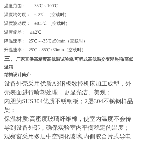
温度范围： －35℃～100℃
温度均匀度： ≤ 2℃ （空载时）
温度波动度： ±0.5℃ （空载时）
温度偏差： ≤±2℃
降温速率： 25℃～-35℃≤50min（空载时）
升温速率： 25℃～85℃≤30min（空载时）
三、
高精度高低温试验箱/可程式高低温交变湿热箱/高低
厂家直供
温箱
结构设计简介
设备外壳采用优质A3钢板数控机床加工成型，外
壳表面进行喷塑处理，更显光洁、美观；
内胆为SUS304优质不锈钢板；2层304不锈钢样品
架；
保温材质:高密度玻璃纤维棉，使室内温度不会传
导到设备外部，确保实验室内平衡稳定的温度；
观察窗采用多层中空钢化玻璃,内侧胶合片式导电