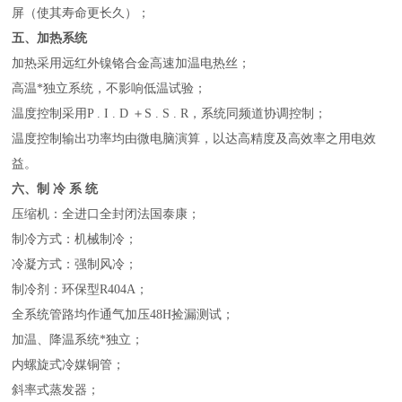
屏（使其寿命更长久）；
五、加热系统
加热采用远红外镍铬合金高速加温电热丝；
高温*独立系统，不影响低温试验；
温度控制采用P . I . D ＋S . S . R，系统同频道协调控制；
温度控制输出功率均由微电脑演算，以达高精度及高效率之用电效
益。
六、制 冷 系 统
压缩机：全进口全封闭法国泰康；
制冷方式：机械制冷；
冷凝方式：强制风冷；
制冷剂：环保型R404A；
全系统管路均作通气加压48H捡漏测试；
加温、降温系统*独立；
内螺旋式冷媒铜管；
斜率式蒸发器；