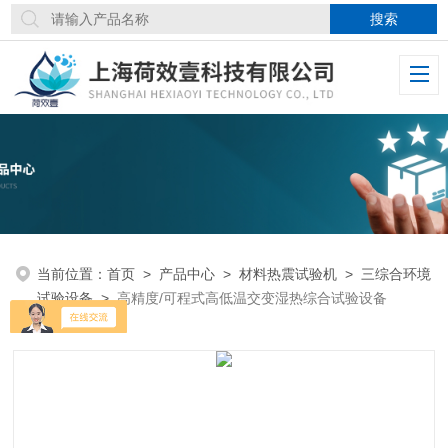
当前位置：
首页
>
产品中心
>
材料热震试验机
>
三综合环境
试验设备
>
高精度/可程式高低温交变湿热综合试验设备