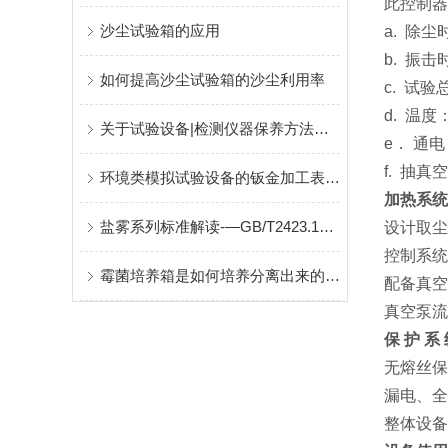
此控制器
沙尘试验箱的应用
a. 除
b. 振
如何提高沙尘试验箱的沙尘利用率
c. 试验
d. 温
关于试验设备|检测仪器保养方法及注意事项
e． 通
f. 抽
环境类模拟试验设备的钣金加工表面处理注意事项
加热系统
盐雾系列标准解读-—GB/T2423.17和GB/T2423.18
设计取尘
控制系统
霉菌培养箱是如何培养分离出来的放线菌和大肠杆菌
配备真空
真空泵流量
保 护 系
无熔丝保
漏电、全
整体设备