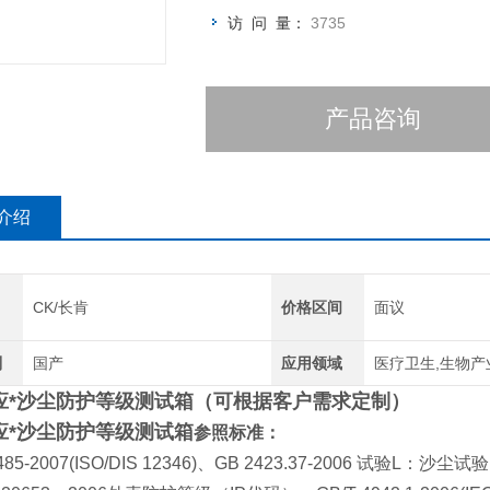
访 问 量：
3735
产品咨询
介绍
CK/长肯
价格区间
面议
别
国产
应用领域
医疗卫生,生物产
*
沙尘防护等级测试箱（可根据客户需求定制）
*
沙尘防护等级测试箱
参照标准：
485-2007(ISO/DIS 12346)、GB 2423.37-2006 试验L：沙尘试验L