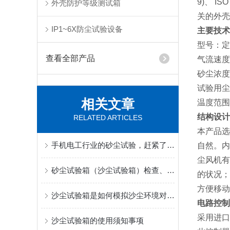
9)、 IS
外壳防护等级测试箱
关的外壳
IP1~6X防尘试验设备
主要技术
型号：定
查看全部产品
气流速度
砂尘浓度：
试验用尘
相关文章
温度范围
结构设计
RELATED ARTICLES
本产品
选
手机电工行业的砂尘试验，赶紧了解一下！
自然。内
尘风机有
砂尘试验箱（沙尘试验箱）检查、维护与保养
的状况；
方便移动
沙尘试验箱是如何模拟沙尘环境对产品进行测试的？
电路控制
采用进口
沙尘试验箱的使用须知事项