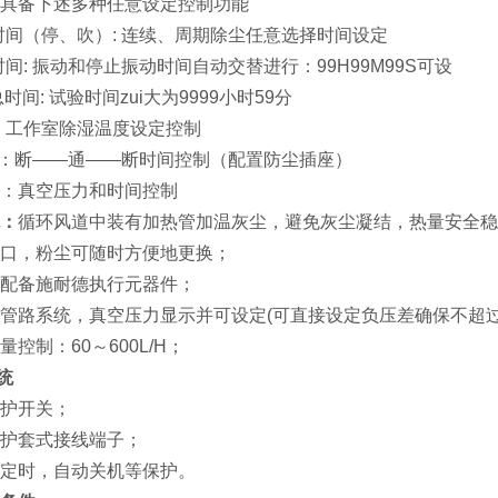
具备下述多种任意设定控制功能
尘时间（停、吹）: 连续、周期除尘任意选择时间设定
击时间: 振动和停止振动时间自动交替进行：99H99M99S可设
总时间: 试验时间zui大为9999小时59分
度：工作室除湿温度设定控制
电：断——通——断时间控制（配置防尘插座）
真空：真空压力和时间控制
：
循环风道中装有加热管加温灰尘，避免灰尘凝结，热量安全稳
口，粉尘可随时方便地更换；
配备施耐德执行元器件；
管路系统，真空压力显示并可设定(可直接设定负压差确保不超过-2
控制：60～600L/H；
 统
护开关；
护套式接线端子；
定时，自动关机等保护。