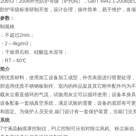
O 20653：2006外壳防护等级（IP代码），GB/T 4942.1-2006(IEC 
防护等级标准研制开发，设计合理，操作简单，易于维护，各项
参数：
制规格
：不超过2m/s；
2～4kg/m3；
：干燥滑石粉、硅酸盐水泥等；
：RT～60℃
简介
用优质材料，使用加工设备加工成型，外壳表面进行喷塑处理，
胆选用优质不锈钢板制作。室内的样品架及其它附件配件均为不
载灰尘垂直循环的气流，试验用灰尘可以循环使用；设备本身具
设备配备一套抽真空系统，满足试验的需要；设备的底部有可更
和固定。为保护人员安全,箱门设计有一套保护装置，当箱门没
系统
7寸液晶触摸屏控制仪，PLC控制可分别对除尘风机、粉尘振