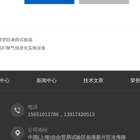
摆管防淋雨试验箱
氙灯耐气候老化实验设备
中心
新闻中心
技术文章
荣
电话
15651013786，13917420513
公司地址
中国(上海)自由贸易试验区临港新片区沧海路