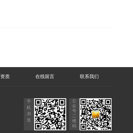
誉资质
在线留言
联系我们
公
手
众
机
号
浏
二
览
维
码