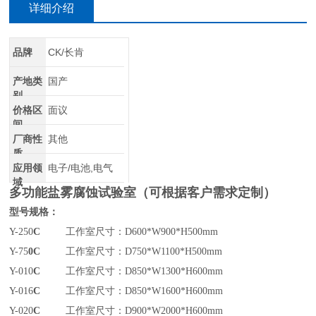
详细介绍
品牌
CK/长肯
产地类
国产
别
价格区
面议
间
厂商性
其他
质
应用领
电子/电池,电气
域
多功能盐雾腐蚀试验室
（可根据客户需求定制）
型号规格：
Y-250
C
工作室尺寸：D600*W900*H500mm
Y-75
0C
工作室尺寸：D750*W1100*H500mm
Y-010
C
工作室尺寸：D850*W1300*H600mm
Y-016
C
工作室尺寸：D850*W1600*H600mm
Y-020
C
工作室尺寸：D900*W2000*H600mm