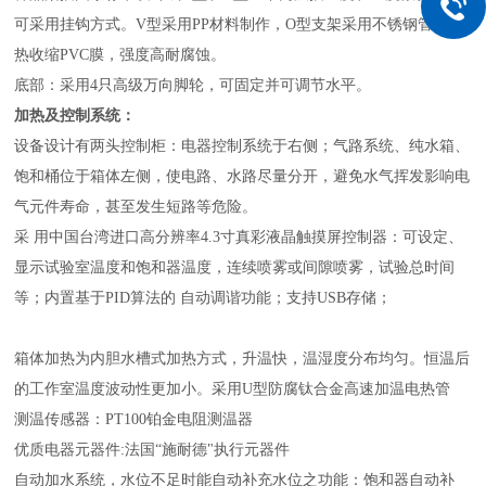
可采用挂钩方式。V型采用PP材料制作，O型支架采用不锈钢管外套
热收缩PVC膜，强度高耐腐蚀。
底部：采用4只高级万向脚轮，可固定并可调节水平。
加热及控制系统：
设备设计有两头控制柜：电器控制系统于右侧；气路系统、纯水箱、
饱和桶位于箱体左侧，使电路、水路尽量分开，避免水气挥发影响电
气元件寿命，甚至发生短路等危险。
采 用中国台湾进口高分辨率4.3寸真彩液晶触摸屏控制器：可设定、
显示试验室温度和饱和器温度，连续喷雾或间隙喷雾，试验总时间
等；内置基于PID算法的 自动调谐功能；支持USB存储；
箱体加热为内胆水槽式加热方式，升温快，温湿度分布均匀。恒温后
的工作室温度波动性更加小。采用U型防腐钛合金高速加温电热管
测温传感器：PT100铂金电阻测温器
优质电器元器件:法国“施耐德"执行元器件
自动加水系统，水位不足时能自动补充水位之功能：饱和器自动补