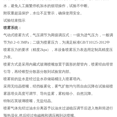
水，避免人工频繁停机加水的烦琐操作，试验不中断。
附双重超温保护，水位不足警示，确保使用安全。
试验结束指示
喷雾
系统：
气动式喷雾方式，气压调节为两级调压式：一级为进气压力，一般调
节为0.2~0.3MPa；二级为喷雾压力，为满足标准GB/T10125-2012中
喷雾压力的要求（精度2kpa），本设备喷雾压力表选用定制高精度压
力表。
喷雾方式是采用内藏式玻璃喷嘴放置于圆形的塑管内，喷雾经由塔管
引导，再经锥型分散器分散到试验室内部。
喷雾前的盐水是经过盐水存储箱桶注入喷雾塔内。
采用无结晶喷嘴，经挡板雾化，雾气扩散均匀而自由沉降在试验箱喷
雾器塔尖高度可调节、导向盐雾，雾粒细小、自然沉降。
特制石英玻璃喷嘴，无盐结晶。
喷雾气体先经过油水分离器予以油水过滤稳压调节后进入饱和筒进行
预热湿化,然后经过电磁阀和调压阀到达喷嘴。