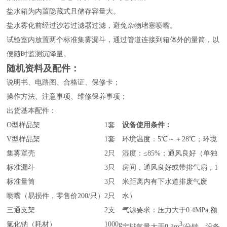
盐水箱为内置隐藏式且储存容量大。
盐水雾化前经过沙芯过滤器过滤，避免杂物堵塞喷嘴。
试验室内放置两个标准集雾漏斗，通过管道连接到箱体外的量筒，以
便随时监测沉降量。
随机资料及配件：
说明书、电路图、合格证、保修卡；
操作方法、注意事项、维修保养事项；
出货基本配件：
O型样品架
1套
设备使用条件：
V型样品架
1套
环境温度：5℃～＋28℃；环境
集雾罩壳
2只
湿度：≤85%；通风良好（单独
标准漏斗
3只
房间，通风良好或带排气扇，1
标准量筒
3只
米距离内有下水道排废气废
喷嘴（易损件，零售价200/只）
2只
水）
三通支架
2支
气源要求：压力大于0.4MPa,额
氯化钠（耗材）
1000g
3
定排气量大于0.3m
/分钟，设备