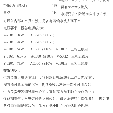
PH试纸（耗材）
1包
留有φ8mm快接头
量杯
1只
水源要求：附近有自来水方便
对设备内部加水及冲洗，另备有蒸馏水或去离子水
电源要求：设备电源线3米
Y-250C 3kW AC220V/50HZ；
Y-750C 4kW AC220V/50HZ；
Y-010C 5kW AC380（±10%）V/50HZ 三相五线制；
Y-016C 6.5kW AC380（±10%）V/50HZ 三相五线制；
Y-020C 7kW AC380（±10%）V/50HZ 三相五线制；
交货说明：
供方负责运费送货上门，预付款到帐后30个工作日内发货；
需方预付总金额的50%，货到验收合格后一次性付清余款；
供方负责安装调试操作介绍，直到需方员工独立操作为止；
保修期壹年，自安装验收之日起计。供方承诺终生提供备件，售后服
务必须到现场解决的，供方在48小时之内到达用户现场。