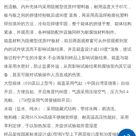
然流畅。内外壳体均采用阻燃型优质PP塑料板，耐用温度大于85℃，
板与板之间的拼缝经刨铣后成90度 直角，再采用高温焊枪熔化塑料
焊丝填补的方法，冷却后焊缝牢固，整个箱体的拼缝平整、箱体结构
紧凑，外观亮泽，各种辅助配件设施同样为耐腐蚀材料制作。
箱盖材料为阻燃型优质PP板材，前后两面观察窗可从外部观察到室
内的试件状况而不影响试验结果。并且箱盖设计成110度*顶角，使试
验过程中产生的冷凝水 不会滴落到样品上影响试验结果。箱盖与箱
体采用水密封，防止盐雾外溢，从而影响试验结果和腐蚀室内其它设
备，甚至可能对试验操作人员造成的伤害。
大型箱体（010及以上型号）箱盖采用气缸（中国台湾亚德客）自动
开启，方便自如。开启角度约80度，气源采用压缩空气，压力为0.4
兆帕。（750型采用气弹簧辅助开启）
水箱（盐水、纯水）：采用隐藏式结构，带排水阀，易清洗。
饱和桶：采用SUS304高级不锈钢管焊接、耐高温高压性能好。采用
享利定律，于以加热加湿，并提供试验箱所需湿度
样品架按国家标准设计成O型和V型上下两层按15度和30度倾斜，也