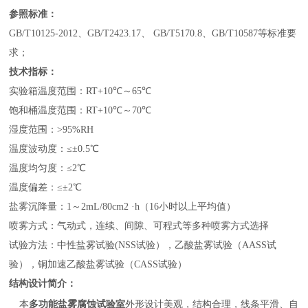
参照标准：
GB/T10125-2012、GB/T2423.17、 GB/T5170.8、GB/T10587等标准要
求；
技术指标：
实验箱温度范围：RT+10℃～65℃
饱和桶温度范围：RT+10℃～70℃
湿度范围：>95%RH
温度波动度：≤±0.5℃
温度均匀度：≤2℃
温度偏差：≤±2℃
盐雾沉降量：1～2mL/80cm2 ·h（16小时以上平均值）
喷雾方式：气动式，连续、间隙、可程式等多种喷雾方式选择
试验方法：中性盐雾试验(NSS试验），乙酸盐雾试验（AASS试
验），铜加速乙酸盐雾试验（CASS试验）
结构设计简介：
本
多功能盐雾腐蚀试验室
外形设计美观，结构合理，线条平滑、自