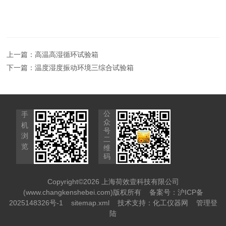
上一篇：
高温高湿循环试验箱
下一篇：
温度湿度振动环境三综合试验箱
公
手
众
机
号
浏
二
览
维
码
Copyright©2026 上海荷效壹科技有限公司
(www.changkenshebei.com)版权所有
备案号：沪ICP备
2025148326号-1
sitemap.xml
技术支持：
化工仪器网
管理登
陆