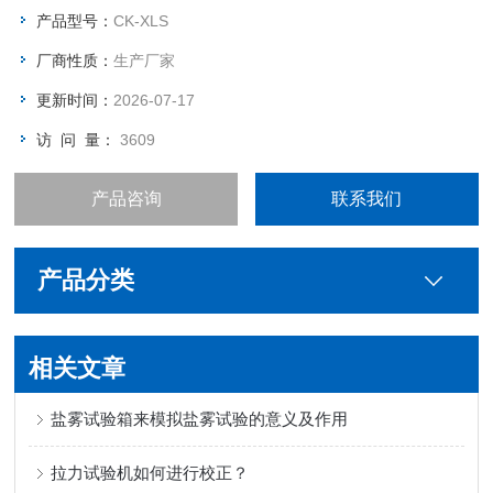
◆用于模拟汽车部件组的凝露情况，以鉴评汽车电子部件组的抗
产品型号：
CK-XLS
凝露状况。
厂商性质：
生产厂家
更新时间：
2026-07-17
访 问 量：
3609
产品咨询
联系我们
产品分类
相关文章
盐雾试验箱来模拟盐雾试验的意义及作用
拉力试验机如何进行校正？