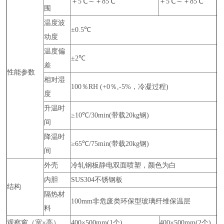
＋5℃～＋85℃
＋5℃～＋85℃
围
温度波
±0.5℃
动度
温度偏
±2℃
差
性能参数
相对湿
100％RH (+0％,-5%，冷凝过程)
度
升温时
≥10℃/30min(带载20kg钢)
间
降温时
≥65℃/75min(带载20kg钢)
间
外壳
冷轧钢板静电双面喷塑，颜色为白
内胆
SUS304不锈钢板
结构
隔热材
100mm非危废类环保型玻璃纤维保温层
料
观察窗（宽×高）
400×500mm(1个)
400×500mm(2个)