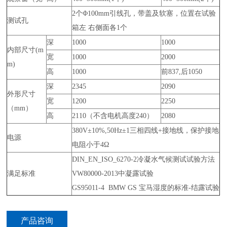
2个Φ100mm引线孔，带盖及软塞，位置在试验
测试孔
箱左 右侧面各1个
深
1000
1000
内部尺寸(m
宽
1000
2000
m)
高
1000
前837,后1050
深
2345
2090
外形尺寸
宽
1200
2250
（mm）
高
2110（不含电机高度240）
2080
380V±10%,50Hz±1三相四线+接地线，保护接地
电源
电阻小于4Ω
DIN_EN_ISO_6270-2冷凝水气候测试试验方法
满足标准
VW80000-2013中凝露试验
GS95011-4 BMW GS 宝马湿度的标准-结露试验
产品咨询