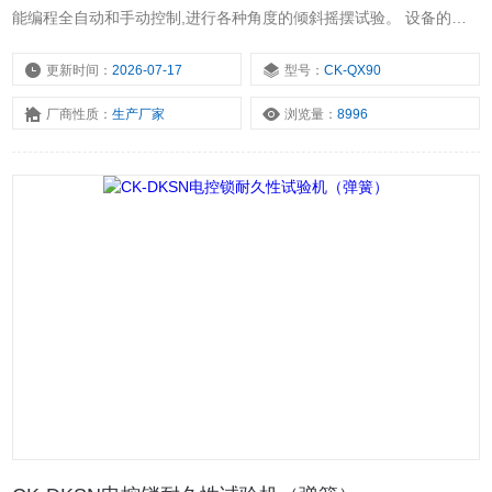
能编程全自动和手动控制,进行各种角度的倾斜摇摆试验。 设备的控
制系统采用: 触摸屏微电脑编程控制器,全自动控制倾斜和摇摆试验试
验。控制器用全中文界面显示, 触摸屏用手指点触即可设置,编程,修改
更新时间：
2026-07-17
型号：
CK-QX90
程序各项参数（详见下面“第四.试验程序”）。方便直观,操作简单。
厂商性质：
生产厂家
浏览量：
8996
设备的机械传动的装置采用数控电动设备,具有传动定位精度高的特
点。