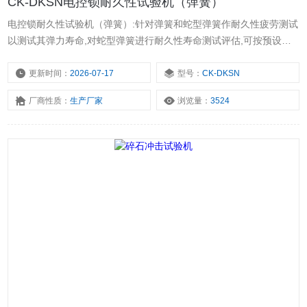
CK-DKSN电控锁耐久性试验机（弹簧）
电控锁耐久性试验机（弹簧）:针对弹簧和蛇型弹簧作耐久性疲劳测试
以测试其弹力寿命,对蛇型弹簧进行耐久性寿命测试评估,可按预设定
之压力条件进行重复按压测试，周期可预设定，到数自动停止。 这款
测试机需接压缩空气,建议使用2HP以上的空压机
更新时间：
2026-07-17
型号：
CK-DKSN
厂商性质：
生产厂家
浏览量：
3524