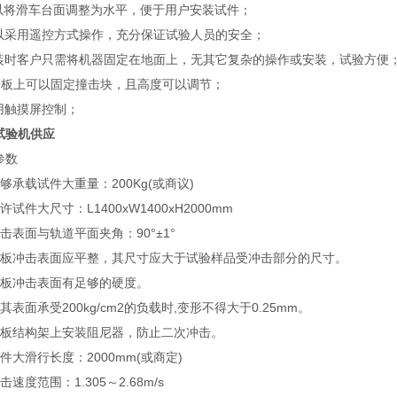
将滑车台面调整为水平，便于用户安装试件；
采用遥控方式操作，充分保证试验人员的安全；
时客户只需将机器固定在地面上，无其它复杂的操作或安装，试验方便
板上可以固定撞击块，且高度可以调节；
触摸屏控制；
试验机供应
参数
承载试件大重量：200Kg(或商议)
件大尺寸：L1400xW1400xH2000mm
表面与轨道平面夹角：90°±1°
冲击表面应平整，其尺寸应大于试验样品受冲击部分的尺寸。
冲击表面有足够的硬度。
面承受200kg/cm2的负载时,变形不得大于0.25mm。
结构架上安装阻尼器，防止二次冲击。
大滑行长度：2000mm(或商定)
度范围：1.305～2.68m/s