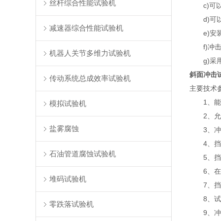
丝杆综合性能试验机
c)可以
d)可以
减速器综合性能试验机
e)安装
f)冲击
机器人关节多维力试验机
g)采用
斜面冲击
传动系统总成效率试验机
主要技术
1、能够
模拟试验机
2、允许试
盐雾腐蚀
3、冲击
4、挡板
石油管道腐蚀试验机
5、挡板
6、在其表
堆码试验机
7、挡板
8、试件
零跌落试验机
9、冲击速