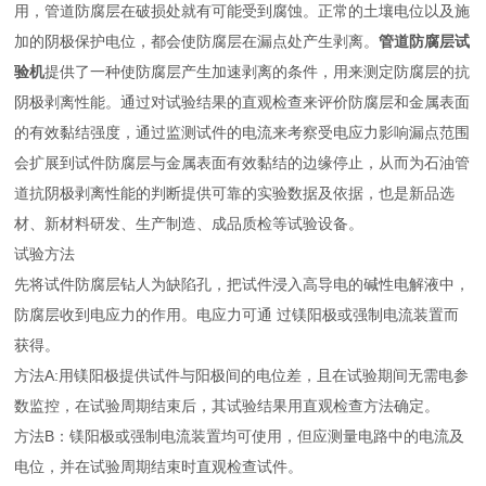
用，管道防腐层在破损处就有可能受到腐蚀。正常的土壤电位以及施
加的阴极保护电位，都会使防腐层在漏点处产生剥离。
管道防腐层试
验机
提供了一种使防腐层产生加速剥离的条件，用来测定防腐层的抗
阴极剥离性能。通过对试验结果的直观检查来评价防腐层和金属表面
的有效黏结强度，通过监测试件的电流来考察受电应力影响漏点范围
会扩展到试件防腐层与金属表面有效黏结的边缘停止，从而为石油管
道抗阴极剥离性能的判断提供可靠的实验数据及依据，也是新品选
材、新材料研发、生产制造、成品质检等试验设备。
试验方法
先将试件防腐层钻人为缺陷孔，把试件浸入高导电的碱性电解液中，
防腐层收到电应力的作用。电应力可通 过镁阳极或强制电流装置而
获得。
方法A:用镁阳极提供试件与阳极间的电位差，且在试验期间无需电参
数监控，在试验周期结束后，其试验结果用直观检查方法确定。
方法B：镁阳极或强制电流装置均可使用，但应测量电路中的电流及
电位，并在试验周期结束时直观检查试件。