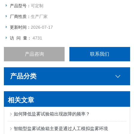
腐层在破损处就有可能受到腐蚀。正常的土壤电位以及施加的阴
产品型号：
可定制
极保护电位，都会使防腐层在漏点处产生剥离。
厂商性质：
生产厂家
更新时间：
2026-07-17
访 问 量：
4731
产品咨询
联系我们
产品分类
相关文章
如何降低盐雾试验箱出现故障的频率？
智能型盐雾试验箱主要是通过人工模拟盐雾环境