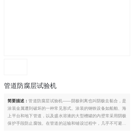
管道防腐层试验机
简要描述：
管道防腐层试验机——阴极剥离也叫阴极去黏合，是
涂装金属遭到破坏的一种常见形式。涂装的钢铁设备如船舶、海
上平台和地下管道，以及盛水溶液的大型槽罐的内壁常采用阴极
保护手段防止腐蚀。在管道的运输和铺设过程中，几乎不可避免
地会损坏防腐层。管道埋地后，由于土壤电解质的作用，管道防