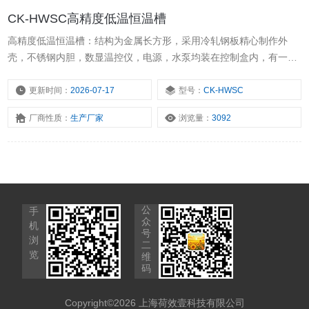
CK-HWSC高精度低温恒温槽
高精度低温恒温槽：结构为金属长方形，采用冷轧钢板精心制作外
壳，不锈钢内胆，数显温控仪，电源，水泵均装在控制盒内，有一个
核心的部件-微机智能控制系统，用来控制温度的变化，终达到一个恒
温的作用。
更新时间：
2026-07-17
型号：
CK-HWSC
厂商性质：
生产厂家
浏览量：
3092
公
手
众
机
号
浏
二
览
维
码
Copyright©2026 上海荷效壹科技有限公司