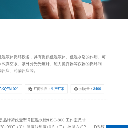
低温液体循环设备，具有提供低温液体、低温水浴的作用。可
水式真空泵、紫外分光光度计、磁力搅拌器等仪器的循环制
物反应、药物反应等。
CKQEM-021
厂商性质：
生产厂家
浏览量：
3499
品牌荷效壹型号恒温水槽/HSC-800 工作室尺寸
0℃~99℃（℃）温度波动度±0.5（℃） 控温方式P . I . D系统