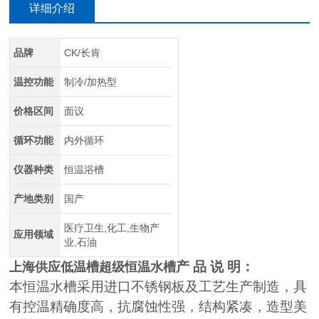
详细介绍
品牌
CK/长肯
温控功能
制冷/加热型
价格区间
面议
循环功能
内外循环
仪器种类
恒温浴槽
产地类别
国产
医疗卫生,化工,生物产
应用领域
业,石油
产 品 说 明：
上海供应低温槽超级恒温水槽
本恒温水槽采用进口不锈钢板及工艺生产制造，具
有控温精确度高，抗腐蚀性强，结构紧凑，造型美