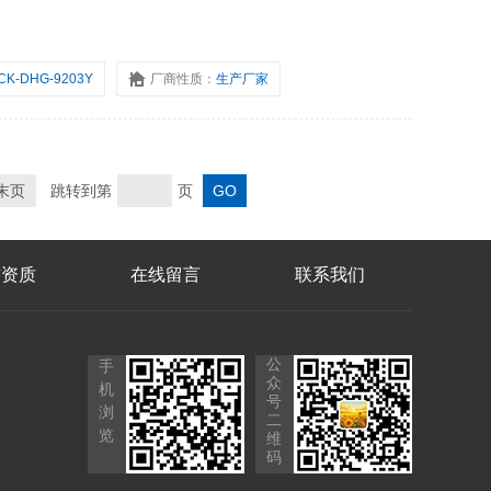
CK-DHG-9203Y
厂商性质：
生产厂家
末页
跳转到第
页
誉资质
在线留言
联系我们
公
手
众
机
号
浏
二
览
维
码