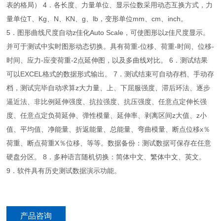
表的格局） 4．各长度、力量单位、显示位数采用动态互换方式，力
量单位T、Kg、N、KN、g、lb，变形单位mm、cm、inch。
5．图形曲线尺度自动
z
佳化Auto Scale，可使图形以
z
佳尺度显示。
并可于测试中实时图形动态切换。具有荷重-位移、荷重-时间、位移-
时间、应力-应变荷重-2点延伸图，以及多曲线对比。 6．测试结果
可以EXCEL格式的数据形式输出。 7．测试结束可自动存档、手动存
档，测试完毕自动求算
z
大力量、上、下屈服强度、滞后环法、逐步
逼近法、非比例延伸强度、抗拉强度、抗压强度、任意点定伸长强
度、任意点定负荷延伸、弹性模量、延伸率、剥离区间
z
大值、
z
小
值、平均值、净能量、折返能量、总能量、弯曲模量、断点位移x％
荷重、断点荷重X％位移、等等。数据备份：测试数据可保存在任意
硬盘分区。 8．多种语言随机切换：简体中文、繁体中文、英文。
9．软件具有历史测试数据演示功能。
产品咨询