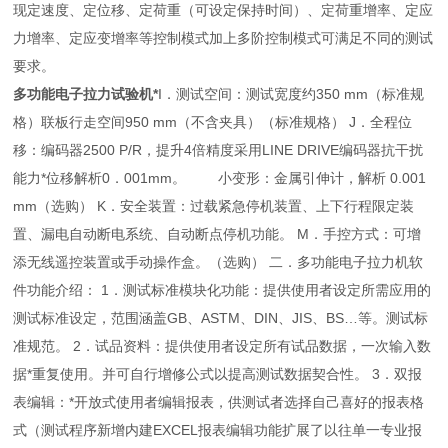
现定速度、定位移、定荷重（可设定保持时间）、定荷重增率、定应
力增率、定应变增率等控制模式加上多阶控制模式可满足不同的测试
要求。
多功能电子拉力试验机*
I．测试空间：测试宽度约350 mm（标准规
格）联板行走空间950 mm（不含夹具）（标准规格） J．全程位
移：编码器2500 P/R，提升4倍精度采用LINE DRIVE编码器抗干扰
能力*位移解析0．001mm。 小变形：金属引伸计，解析 0.001
mm（选购） K．安全装置：过载紧急停机装置、上下行程限定装
置、漏电自动断电系统、自动断点停机功能。 M．手控方式：可增
添无线遥控装置或手动操作盒。（选购） 二．多功能电子拉力机软
件功能介绍： 1．测试标准模块化功能：提供使用者设定所需应用的
测试标准设定，范围涵盖GB、ASTM、DIN、JIS、BS…等。测试标
准规范。 2．试品资料：提供使用者设定所有试品数据，一次输入数
据*重复使用。并可自行增修公式以提高测试数据契合性。 3．双报
表编辑：*开放式使用者编辑报表，供测试者选择自己喜好的报表格
式（测试程序新增内建EXCEL报表编辑功能扩展了以往单一专业报