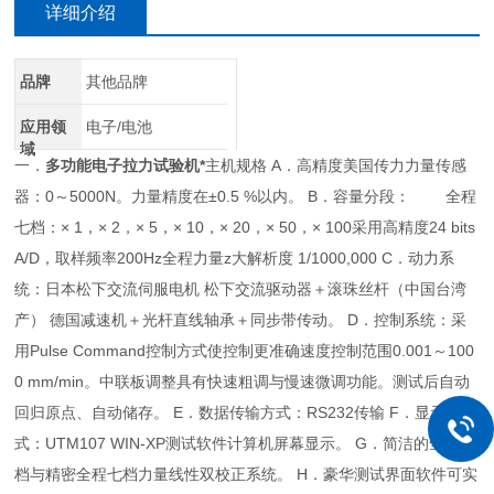
详细介绍
品牌
其他品牌
应用领
电子/电池
域
一．
多功能电子拉力试验机*
主机规格 A．高精度美国传力力量传感
器：0～5000N。力量精度在±0.5 %以内。 B．容量分段： 全程
七档：× 1，× 2，× 5，× 10，× 20，× 50，× 100采用高精度24 bits
A/D，取样频率200Hz全程力量
z
大解析度 1/1000,000 C．动力系
统：日本松下交流伺服电机 松下交流驱动器＋滚珠丝杆（中国台湾
产） 德国减速机＋光杆直线轴承＋同步带传动。 D．控制系统：采
用Pulse Command控制方式使控制更准确速度控制范围0.001～100
0 mm/min。中联板调整具有快速粗调与慢速微调功能。测试后自动
回归原点、自动储存。 E．数据传输方式：RS232传输 F．显示方
式：UTM107 WIN-XP测试软件计算机屏幕显示。 G．简洁的全程一
档与精密全程七档力量线性双校正系统。 H．豪华测试界面软件可实