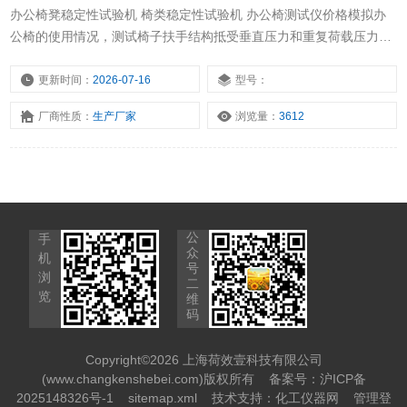
办公椅凳稳定性试验机 椅类稳定性试验机 办公椅测试仪价格模拟办
公椅的使用情况，测试椅子扶手结构抵受垂直压力和重复荷载压力的
能力，此荷载可以看做作是离开座位时把扶手作为支撑而产生的力。
除扶手测试外， 本机还可以用于椅脚强度测试和脚踏耐用性测试。
更新时间：
2026-07-16
型号：
厂商性质：
生产厂家
浏览量：
3612
公
手
众
机
号
浏
二
览
维
码
Copyright©2026 上海荷效壹科技有限公司
(www.changkenshebei.com)版权所有
备案号：沪ICP备
2025148326号-1
sitemap.xml
技术支持：
化工仪器网
管理登