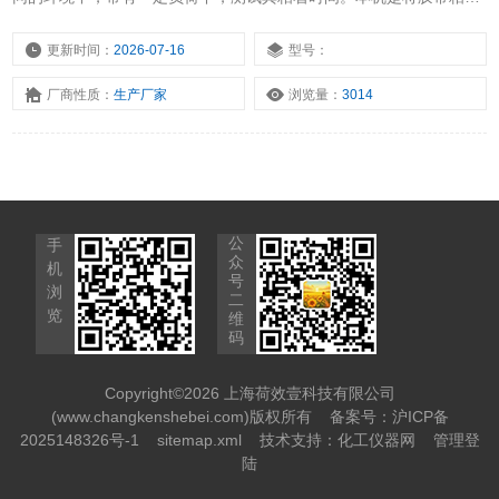
试验板上、下端悬挂标准荷重,经一段时间后, 测量胶带下滑距离或胶
带粘着时间用来评定胶带粘着的持久性。
更新时间：
2026-07-16
型号：
厂商性质：
生产厂家
浏览量：
3014
公
手
众
机
号
浏
二
览
维
码
Copyright©2026 上海荷效壹科技有限公司
(www.changkenshebei.com)版权所有
备案号：沪ICP备
2025148326号-1
sitemap.xml
技术支持：
化工仪器网
管理登
陆