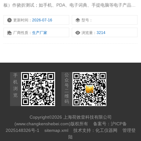
板）作挠折测试；如手机、PDA、电子词典、手提电脑等电子产品
FPC软板的耐挠折、耐曲折寿命检测试验。
更新时间：
2026-07-16
型号：
厂商性质：
生产厂家
浏览量：
3214
公
手
众
机
号
浏
二
览
维
码
Copyright©2026 上海荷效壹科技有限公司
(www.changkenshebei.com)版权所有
备案号：沪ICP备
2025148326号-1
sitemap.xml
技术支持：
化工仪器网
管理登
陆