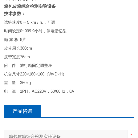
箱包皮箱综合检测实验设备
技术参数：
试验速度
0 ~ 5 km / h.，可调
时间设定
0~999.9小时，停电记忆型
颠 簸 板
8片
皮带周长
380cm
皮带宽度
76cm
附 件
旅行箱固定调整座
机台尺寸
220×180×160（W×D×H）
重 量
360kg
电 源
1PH，AC220V，50/60Hz，8A
产品咨询