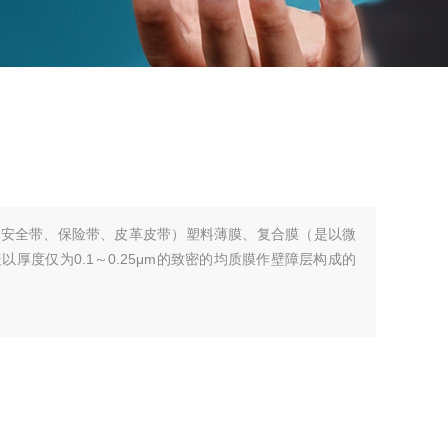
（安全带、保险带、皮革皮带）塑料薄膜、复合膜（是以微
厚度仅为0.1～0.25μm的致密的均质膜作壁障层构成的