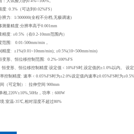
围：大试验力的0.4%--100%。
精度: 0.3%（可达到0.02%FS）
分辨力: 1/300000(全程不分档,无极调速)
移测量精度:分辨率高于0.001mm
量精度: ±0.5%（在0.2-10mm范围内）
范围: 0.01-500mm/min，
度: ±1%(0.01~10mm/min); ±0.5%(10~500mm/min)
恒变形、恒位移控制范围: 0.2%-100%FS
、恒变形、恒位移控制精度:设定值﹤10%FS时,设定值的±1.0%以内。 设定值
速率控制精度: 速率﹤0.05%FS时为±2.0%设定值内速率≧0.05%FS时为±0.
验空间（可定制）: 拉伸空间 900mm
单相,220V±10%,50Hz，功率：600W
环境:室温-35℃,相对湿度不超过80%