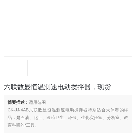
六联数显恒温测速电动搅拌器，现货
简要描述：
适用范围
CK-JJ-4AB六联数显恒温测速电动搅拌器特别适合大体积的样
品，是石油、化工、医药卫生、环保、生化实验室、分析室、教
育科研的*工具。