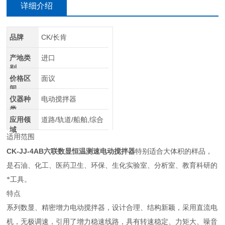
详细介绍
品牌
CK/长肯
产地类
进口
别
价格区
面议
间
仪器种
电动搅拌器
类
应用领
道路/轨道/船舶,综合
域
适用范围
CK-JJ-4AB
六联数显恒温测速电动搅拌器
特别适合大体积的样品，
是石油、化工、医药卫生、环保、生化实验室、分析室、教育科研的
*工具。
特点
系列数显、精密增力电动搅拌器，设计合理、结构新颖，采用直流电
机，无极调速，引用了增力稳速线路，具有转速稳定、力矩大、噪音