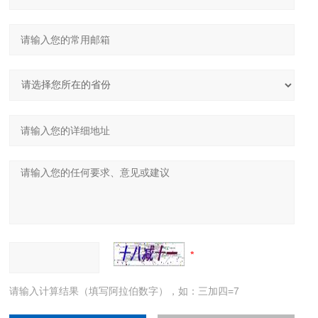
请输入计算结果（填写阿拉伯数字），如：三加四=7