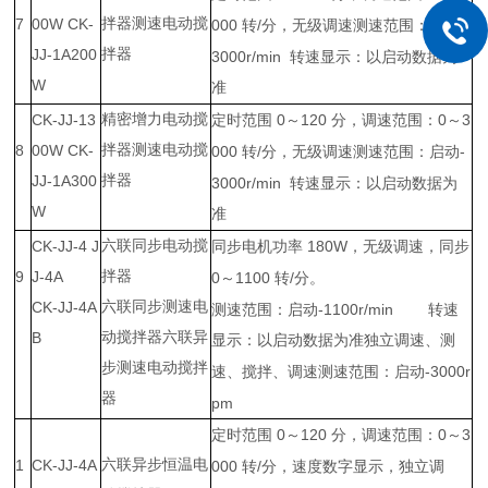
7
00W CK-
拌器测速电动搅
000
/
-
转
分，无级调速测速范围：启动
JJ-1A200
拌器
3000r/min
转速显示：以启动数据为
W
准
CK-JJ-13
精密增力电动搅
0
120
0
3
定时范围
～
分，调速范围：
～
8
00W CK-
拌器测速电动搅
000
/
-
转
分，无级调速测速范围：启动
JJ-1A300
拌器
3000r/min
转速显示：以启动数据为
W
准
CK-JJ-4 J
六联同步电动搅
180W
同步电机功率
，无级调速，同步
9
J-4A
拌器
0
1100
/
～
转
分。
CK-JJ-4A
六联同步测速电
-1100r/min
测速范围：启动
转速
B
动搅拌器六联异
显示：以启动数据为准独立调速、测
步测速电动搅拌
-3000r
速、搅拌、调速测速范围：启动
器
pm
0
120
0
3
定时范围
～
分，调速范围：
～
1
CK-JJ-4A
六联异步恒温电
000
/
转
分，速度数字显示，独立调