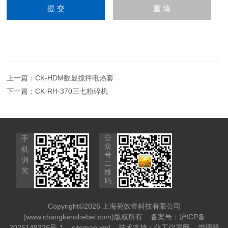
上一篇：
CK-HDM数显搅拌电热套
下一篇：
CK-RH-370三七粉碎机
公
手
众
机
号
浏
二
览
维
码
Copyright©2026 上海荷效壹科技有限公司
(www.changkenshebei.com)版权所有
备案号：沪ICP备
2025148326号-1
sitemap.xml
技术支持：
化工仪器网
管理登