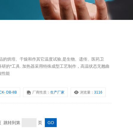
品的烘培、干燥和作其它温度试验,是生物、遗传、医药卫
研的*工具. 加热器采用特殊成型工艺制作，高温状态无翘曲
蚀性能
CK- DB-8B
厂商性质：
生产厂家
浏览量：
3116
末页 跳转到第
页