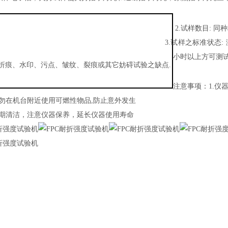
2.
试样数目: 同
】
3.
试样之标准状态:
小时以上方可测
折痕、水印、污点、皱纹、裂痕或其它妨碍试验之缺点
.
注意事项：
1.
仪
勿在机台附近使用可燃性物品
,
防止意外发生
期清洁，注意仪器保养，延长仪器使用寿命