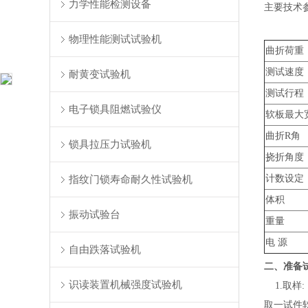
力学性能检测设备
主要技术
物理性能测试试验机
曲折荷重
测试速度
耐黄变试验机
测试行程
电子锁具阻燃试验仪
软板最大
曲折
R
角
锁具拉压力试验机
挠折角度
指纹门锁寿命耐久性试验机
计数设定
体积
振动试验台
重量
电 源
自由跌落试验机
二、准备
识读装置机械强度试验机
1.
取样
:
取一
试件