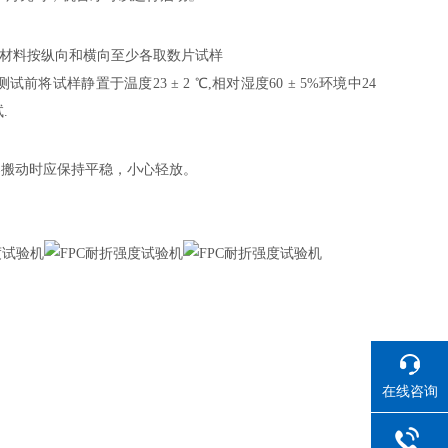
种材料按纵向和横向至少各取数片试样
 测试前将试样静置于温度
23
±
2
℃
,
相对湿度
60
±
5%
环境中
24
试
.
器搬动时应保持平稳，小心轻放。
在线咨询