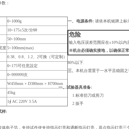
参数：
0~1000g
一
、
电源条件
:
请
依本机铭牌上标
10~175
±
5
次
/
分钟
危险
50~100mm
输入电压误差范围应在±
10%
以内
宽度
5~100mm(max)
※机台必须确实接地，以确保正
0.38
、
0.8
、
1.2
、
2
可換（可定制）
80%
以下
.
0~175
可任意設定
三、
本机台需置于一水平且稳固之
0~999999
次
W450mm
×
D380mm
×
H700mm
一、试验器具准备
:
45kg
1.
标准切刀或剪刀
1
∮
AC 220V 3.5A
2.
扳手
试样
:
软体电子箔，夹持试件使夹持指示灯亮和通断指示灯亮，原点指示灯亮三