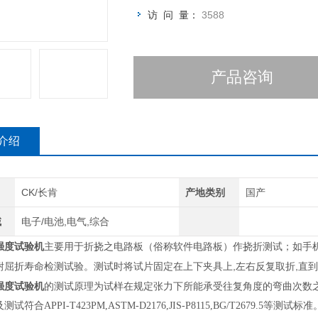
访 问 量：
3588
产品咨询
介绍
CK/长肯
产地类别
国产
域
电子/电池,电气,综合
强度试验机
主要用于折挠之电路板（俗称软件电路板）作挠折测试；如手机
耐屈折寿命检测试验。测试时将试片固定在上下夹具上,左右反复取折,直
强度试验机
的测试原理为试样在规定张力下所能承受往复角度的弯曲次数
及测试符合
APPI-T423PM,ASTM-D2176,JIS-P8115,BG/T2679.5
等测试标准