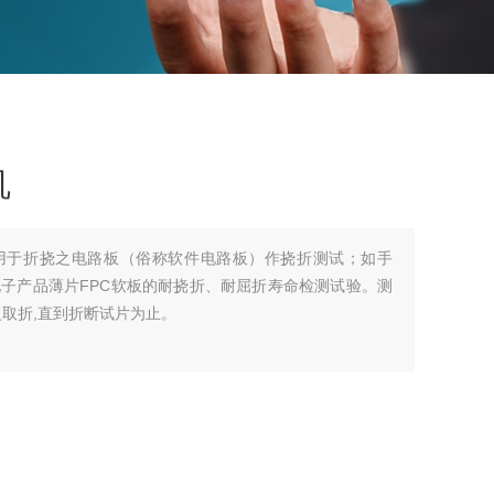
机
要用于折挠之电路板（俗称软件电路板）作挠折测试；如手
电子产品薄片FPC软板的耐挠折、耐屈折寿命检测试验。测
取折,直到折断试片为止。