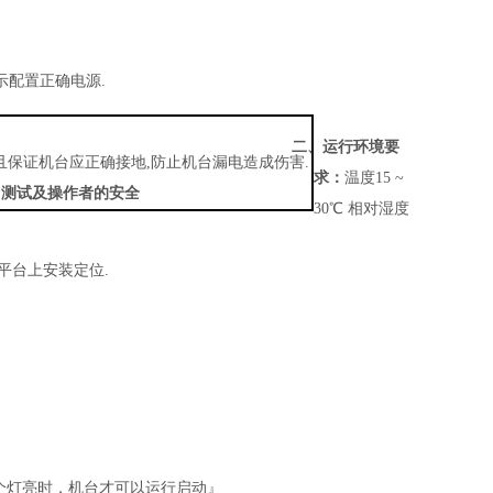
示配置正确电源
.
二、运行环境要
且保证机台应正确接地
,
防止机台漏电造成伤害
.
求：
温度
15 ~
常测试及操作者的安全
30
℃ 相对湿度
平台上安装定位
.
个灯亮时，机台
才
可以运行启动
』