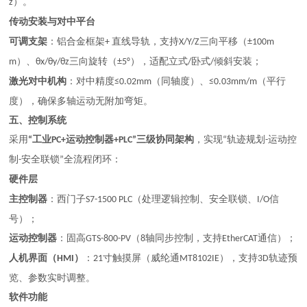
）。
z
传动安装与对中平台
可调支架
：铝合金框架
直线导轨，支持
三向平移（
+
X/Y/Z
±100m
）、
三向旋转（
），适配立式
卧式
倾斜安装；
m
θx/θy/θz
±5°
/
/
激光对中机构
：对中精度
（同轴度）、
（平行
≤0.02mm
≤0.03mm/m
度），确保多轴运动无附加弯矩。
五、控制系统
采用
工业
运动控制器
三级协同架构
，实现
轨迹规划
运动控
“
PC+
+PLC”
“
-
制
安全联锁
全流程闭环：
-
”
硬件层
主控制器
：西门子
（处理逻辑控制、安全联锁、
信
S7-1500 PLC
I/O
号）；
运动控制器
：固高
（
轴同步控制，支持
通信）；
GTS-800-PV
8
EtherCAT
人机界面（
）
：
寸触摸屏（威纶通
），支持
轨迹预
HMI
21
MT8102IE
3D
览、参数实时调整。
软件功能