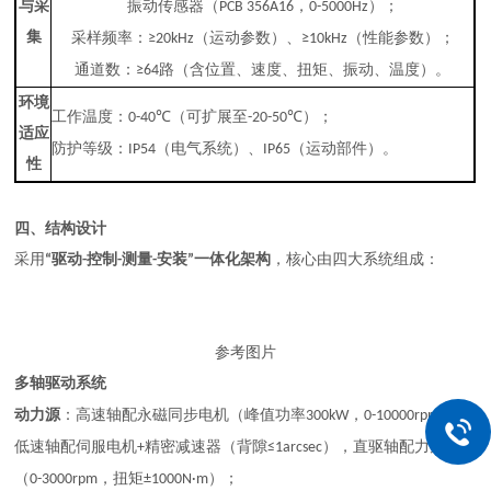
与采
振动传感器（
，
）；
PCB 356A16
0-5000Hz
集
采样频率：
（运动参数）、
（性能参数）；
≥20kHz
≥10kHz
通道数：
路（含位置、速度、扭矩、振动、温度）。
≥64
环境
工作温度：
（可扩展至
）；
0-40℃
-20-50℃
适应
防护等级：
（电气系统）、
（运动部件）。
IP54
IP65
性
四、结构设计
采用
驱动
控制
测量
安装
一体化架构
，核心由四大系统组成：
“
-
-
-
”
参考图片
多轴驱动系统
动力源
：高速轴配永磁同步电机（峰值功率
，
），
300kW
0-10000rpm
低速轴配伺服电机
精密减速器（背隙
），直驱轴配力矩电机
+
≤1arcsec
（
，扭矩
）；
0-3000rpm
±1000N·m