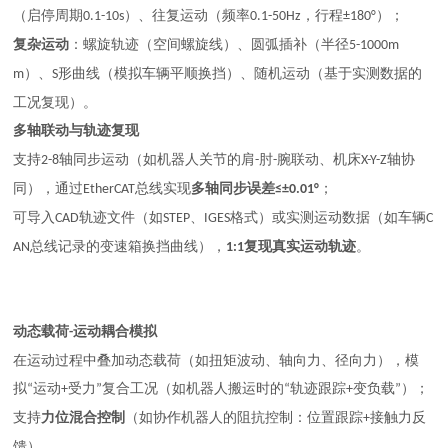
（启停周期
）、往复运动（频率
，行程
）；
0.1-10s
0.1-50Hz
±180°
复杂运动
：螺旋轨迹（空间螺旋线）、圆弧插补（半径
5-1000m
）、
形曲线（模拟车辆平顺换挡）、随机运动（基于实测数据的
m
S
工况复现）。
多轴联动与轨迹复现
支持
轴同步运动（如机器人关节的肩
肘
腕联动、机床
轴协
2-8
-
-
X-Y-Z
同），通过
总线实现
多轴同步误差
；
EtherCAT
≤±0.01°
可导入
轨迹文件（如
、
格式）或实测运动数据（如车辆
CAD
STEP
IGES
C
总线记录的变速箱换挡曲线），
复现真实运动轨迹
。
AN
1:1
动态载荷
运动耦合模拟
-
在运动过程中叠加动态载荷（如扭矩波动、轴向力、径向力），模
拟
运动
受力
复合工况（如机器人搬运时的
轨迹跟踪
变负载
）；
“
+
”
“
+
”
支持
力位混合控制
（如协作机器人的阻抗控制：位置跟踪
接触力反
+
馈）。