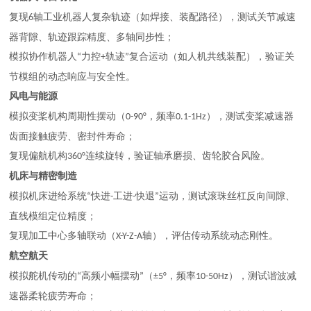
复现
轴工业机器人复杂轨迹（如焊接、装配路径），测试关节减速
6
器背隙、轨迹跟踪精度、多轴同步性；
模拟协作机器人
力控
轨迹
复合运动（如人机共线装配），验证关
“
+
”
节模组的动态响应与安全性。
风电与能源
模拟变桨机构周期性摆动（
，频率
），测试变桨减速器
0-90°
0.1-1Hz
齿面接触疲劳、密封件寿命；
复现偏航机构
连续旋转，验证轴承磨损、齿轮胶合风险。
360°
机床与精密制造
模拟机床进给系统
快进
工进
快退
运动，测试滚珠丝杠反向间隙、
“
-
-
”
直线模组定位精度；
复现加工中心多轴联动（
轴），评估传动系统动态刚性。
X-Y-Z-A
航空航天
模拟舵机传动的
高频小幅摆动
（
，频率
），测试谐波减
“
”
±5°
10-50Hz
速器柔轮疲劳寿命；