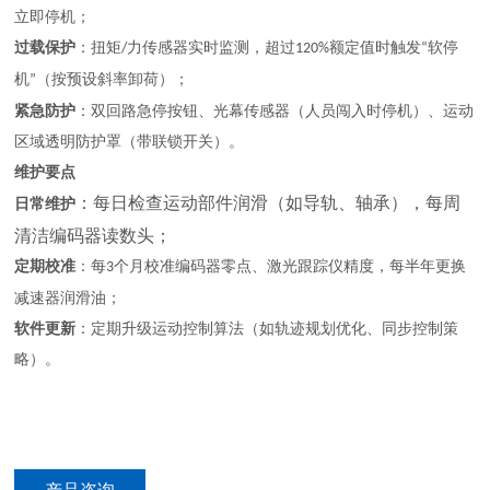
立即停机；
过载保护
：扭矩
力传感器实时监测，超过
额定值时触发
软停
/
120%
“
机
（按预设斜率卸荷）；
”
紧急防护
：双回路急停按钮、光幕传感器（人员闯入时停机）、运动
区域透明防护罩（带联锁开关）。
维护要点
：每日检查运动部件润滑（如导轨、轴承），每周
日常维护
清洁编码器读数头；
定期校准
：每
个月校准编码器零点、激光跟踪仪精度，每半年更换
3
减速器润滑油；
软件更新
：定期升级运动控制算法（如轨迹规划优化、同步控制策
略）。