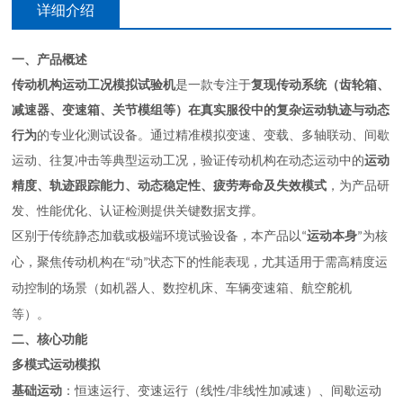
详细介绍
一、产品概述
传动机构运动工况模拟试验机
是一款专注于
复现传动系统（齿轮箱、
减速器、变速箱、关节模组等）在真实服役中的复杂运动轨迹与动态
行为
的专业化测试设备。通过精准模拟变速、变载、多轴联动、间歇
运动、往复冲击等典型运动工况，验证传动机构在动态运动中的
运动
精度、轨迹跟踪能力、动态稳定性、疲劳寿命及失效模式
，为产品研
发、性能优化、认证检测提供关键数据支撑。
区别于传统静态加载或极端环境试验设备，本产品以
运动本身
为核
“
”
心，聚焦传动机构在
动
状态下的性能表现，尤其适用于需高精度运
“
”
动控制的场景（如机器人、数控机床、车辆变速箱、航空舵机
等）。
二、核心功能
多模式运动模拟
基础运动
：恒速运行、变速运行（线性
非线性加减速）、间歇运动
/