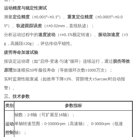
运动精度与稳定性测试
测量
定位精度
（
）、
重复定位精度
（
±0.001°~±0.1°
±0.0005°~±0.0
）、
轨迹跟踪误差
（
，直线轨迹）；
5°
≤±0.02mm
分析运动过程中的
速度波动
（
额定转速）、
振动加速度
（
≤±0.1%
≤5
，高频段
），评估传动平稳性。
g
≤20g
疲劳寿命加速试验
按设定运动谱（如
启停
变速
匀速
循环）连续运行，通过
损伤等效
“
-
-
”
原理
加速模拟
年服役寿命（等效循环次数
万次）；
10
≥1000
实时监测性能衰减（如效率下降
、背隙增大
时自动报
≥3%
≥5arcsec
警）。
三、技术参数
类别
参数指标
轴数：
轴（可扩展至
轴）；
2-8
16
单轴转速范围：
（高速轴）、
（低速
运动
0-10000rpm
0-3000rpm
控制
轴）；