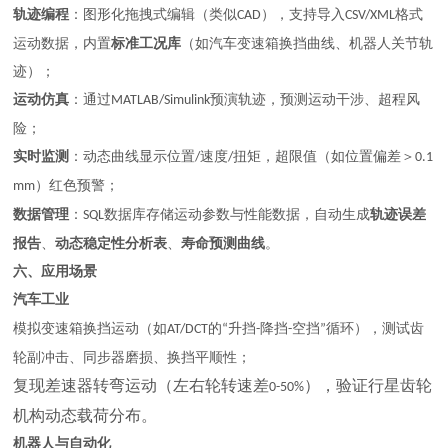
轨迹编程
：图形化拖拽式编辑（类似
），支持导入
格式
CAD
CSV/XML
运动数据，内置
标准工况库
（如汽车变速箱换挡曲线、机器人关节轨
迹）；
运动仿真
：通过
预演轨迹，预测运动干涉、超程风
MATLAB/Simulink
险；
实时监测
：动态曲线显示位置
速度
扭矩，超限值（如位置偏差＞
/
/
0.1
）红色预警；
mm
数据管理
：
数据库存储运动参数与性能数据，自动生成
轨迹误差
SQL
报告
、
动态稳定性分析表
、
寿命预测曲线
。
六、应用场景
汽车工业
模拟变速箱换挡运动（如
的
升挡
降挡
空挡
循环），测试齿
AT/DCT
“
-
-
”
轮副冲击、同步器磨损、换挡平顺性；
复现差速器转弯运动（左右轮转速差
），验证行星齿轮
0-50%
机构动态载荷分布。
机器人与自动化