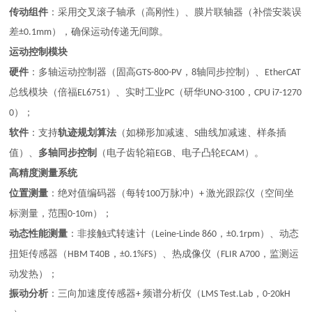
传动组件
：采用交叉滚子轴承（高刚性）、膜片联轴器（补偿安装误
差
），确保运动传递无间隙。
±0.1mm
运动控制模块
硬件
：多轴运动控制器（固高
，
轴同步控制）、
GTS-800-PV
8
EtherCAT
总线模块（倍福
）、实时工业
（研华
，
EL6751
PC
UNO-3100
CPU i7-1270
）；
0
软件
：支持
轨迹规划算法
（如梯形加减速、
曲线加减速、样条插
S
值）、
多轴同步控制
（电子齿轮箱
、电子凸轮
）。
EGB
ECAM
高精度测量系统
位置测量
：绝对值编码器（每转
万脉冲）
激光跟踪仪（空间坐
100
+
标测量，范围
）；
0-10m
动态性能测量
：非接触式转速计（
，
）、动态
Leine-Linde 860
±0.1rpm
扭矩传感器（
，
）、热成像仪（
，监测运
HBM T40B
±0.1%FS
FLIR A700
动发热）；
振动分析
：三向加速度传感器
频谱分析仪（
，
+
LMS Test.Lab
0-20kH