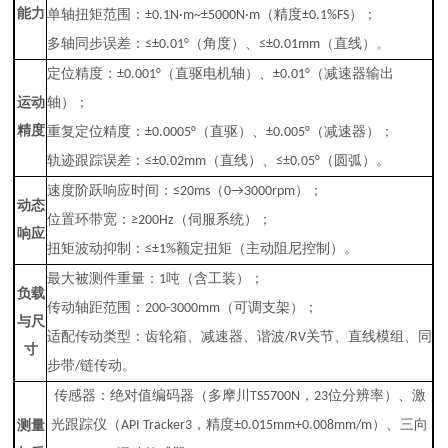
能力
单轴扭矩范围：
（精度
）；
±0.1N·m~±5000N·m
±0.1%FS
多轴同步误差：
（角度）、
（直线）。
≤±0.01°
≤±0.01mm
定位精度：
（直驱电机轴）、
（减速器输出
±0.001°
±0.01°
运动
轴）；
精度
重复定位精度：
（直驱）、
（减速器）；
±0.0005°
±0.005°
轨迹跟踪误差：
（直线）、
（圆弧）。
≤±0.02mm
≤±0.05°
速度阶跃响应时间：
（
）；
≤20ms
0→3000rpm
动态
位置环带宽：
（伺服系统）；
≥200Hz
响应
扭矩波动抑制：
额定扭矩（主动阻尼控制）。
≤±1%
最大被测件重量：
吨（含工装）；
1
负载
传动轴距范围：
（可调支架）；
200-3000mm
与尺
适配传动类型：齿轮箱、减速器、谐波
关节、直线模组、同
/RV
寸
步带
链传动。
/
传感器：绝对值编码器（多摩川
，
位分辨率）、激
TS5700N
23
光跟踪仪（
，精度
）、三向
测量
API Tracker3
±0.015mm+0.008mm/m