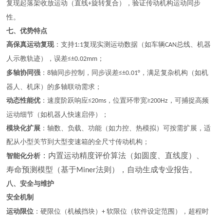
复现起落架收放运动（直线
旋转复合），验证传动机构运动同步
+
性。
七、优势特点
高保真运动复现
：支持
复现实测运动数据（如车辆
总线、机器
1:1
CAN
人示教轨迹），误差
；
≤±0.02mm
多轴协同强
：
轴同步控制，同步误差
，满足复杂机构（如机
8
≤±0.01°
器人、机床）的多轴联动需求；
动态性能优
：速度阶跃响应
，位置环带宽
，可捕捉高频
≤20ms
≥200Hz
运动细节（如机器人快速启停）；
模块化扩展
：轴数、负载、功能（如力控、热模拟）可按需扩展，适
配从小型关节到大型变速箱的全尺寸传动机构；
：内置运动精度评价算法（如圆度、直线度）、
智能化分析
寿命预测模型（基于
法则），自动生成专业报告。
Miner
八、安全与维护
安全机制
运动限位
：硬限位（机械挡块）
软限位（软件设定范围），超程时
+