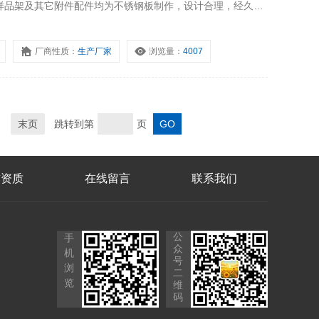
样品架及其它附件配件均为不锈钢板制作，设计合理，经久耐
厂商性质：
生产厂家
浏览量：
4007
末页
跳转到第
页
誉资质
在线留言
联系我们
公
手
众
机
号
浏
二
览
维
码