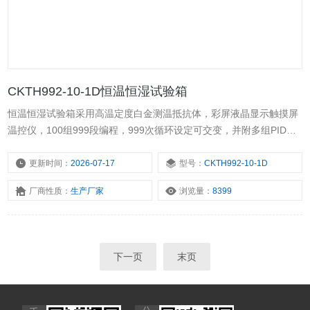
CKTH992-10-1D恒温恒湿试验箱
恒温恒湿试验箱采用高温定度白金测温抵抗体，彩屏液晶显示触摸屏
温控仪，100组999段编程，999次循环设定可交变，并附多组PID控
制功能，配合符合温度测试标准风循环系统，可模拟恒温恒湿等不同
温度变化不同环境，搭配高准确性编程系统，提供最佳测试性能条
更新时间：
2026-07-17
型号：
CKTH992-10-1D
件。
厂商性质：
生产厂家
浏览量：
8399
下一页
末页