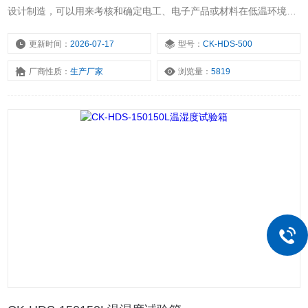
设计制造，可以用来考核和确定电工、电子产品或材料在低温环境、
高温环境、高湿度与温度循环变化组合且通常会在试验样品表面产生
凝露的条件下使用、运输或储存的适应性，或者用于确定规定时间内
更新时间：
2026-07-17
型号：
CK-HDS-500
恒定温度、无凝露的高湿环境对试验样品的影响。产品表面产生凝露
厂商性质：
生产厂家
浏览量：
5819
的湿热环境条件下贮存和使用的适应性。