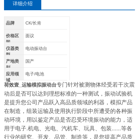
详细介绍
品牌
CK/长肯
价格区
面议
间
仪器类
电动振动台
型
产地类
国产
别
应用领
电子/电池
域
专门针对被测物体经受若干次震
荷效壹_
运输模拟振动台
动后是否可以达到理想标准的一种测试，振动试验机
是提升您公司产品跃入高品质领域的利器，模拟产品
在制造，组装运输及使用执行阶段中所遭受的各种振
动环境，用以鉴定产品是否忍受环境振动的能力，适
用于电子
.
机电、光电、汽机车、玩具、包装
......
等各
行业的研究、开发、品管、制造等，是您提高产品质