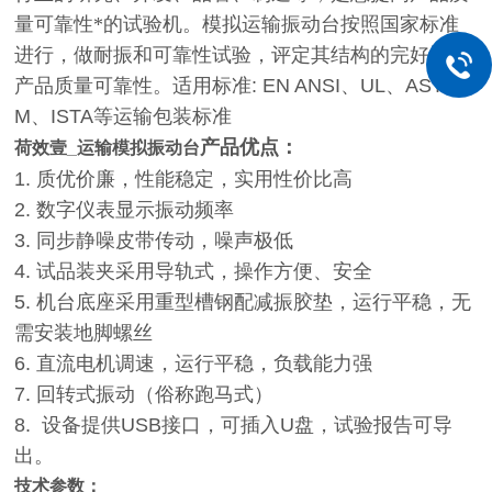
量可靠性*的试验机。模拟运输振动台按照国家标准
进行，做耐振和可靠性试验，评定其结构的完好性及
产品质量可靠性。适用标准
: EN ANSI
、
UL
、
AST
M
、
ISTA
等运输包装标准
产品优点：
荷效壹_
运输模拟振动台
1.
质优价廉，性能稳定，实用性价比高
2.
数字仪表显示振动频率
3.
同步静噪皮带传动，噪声极低
4.
试品装夹采用导轨式，操作方便、安全
5.
机台底座采用重型槽钢配减振胶垫，运行平稳，无
需安装地脚螺丝
6.
直流电机调速，运行平稳，负载能力强
7.
回转式振动（俗称跑马式）
8.
设备提供USB接口，可插入U盘，试验报告可导
出。
技术参数：