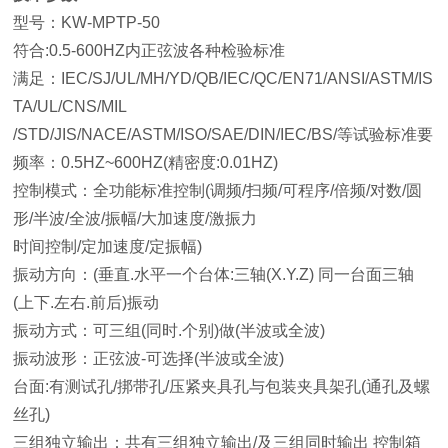
型号：KW-MPTP-50
符合:0.5-600HZ内正弦波各种检验标准
满足：IEC/SJ/UL/MH/YD/QB/IEC/QC/EN71/ANSI/ASTM/IS
TA/UL/CNS/MIL
/STD/JIS/NACE/ASTM/ISO/SAE/DIN/IEC/BS/等试验标准要
频率：0.5HZ~600HZ(精密度:0.01HZ)
控制模式：全功能标准控制(调频/扫频/可程序/倍频/对数/圆
形/半波/全波/振幅/大加速度/激振力
时间控制/定加速度/定振幅)
振动方向：(垂直.水平一个台体:三轴(X.Y.Z) 同一台面三轴
(上下.左右.前后)振动
振动方式：可三组(同时.个别)做(半波或全波)
振动波形：正弦波-可选择(半波或全波)
台面:有测试孔/挷带孔/压紧夹具孔与包装夹具架孔(通孔及螺
丝孔)
三组独立输出：共有三组独立输出/及三组同时输出 控制箱