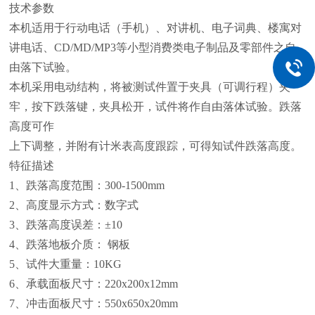
技术参数
本机适用于行动电话（手机）、对讲机、电子词典、楼寓对
讲电话、CD/MD/MP3等小型消费类电子制品及零部件之自
由落下试验。
本机采用电动结构，将被测试件置于夹具（可调行程）夹
牢，按下跌落键，夹具松开，试件将作自由落体试验。跌落
高度可作
上下调整，并附有计米表高度跟踪，可得知试件跌落高度。
特征描述
1
、跌落高度范围：300-1500mm
2
、高度显示方式：数字式
3
、跌落高度误差：±10
4
、跌落地板介质： 钢板
5
、试件大重量：10KG
6
、承载面板尺寸：220x200x12mm
7
、冲击面板尺寸：550x650x20mm