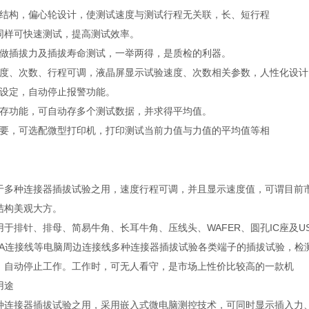
轮结构，偏心轮设计，使测试速度与测试行程无关联，长、短行程
同样可快速测试，提高测试效率。
时做插拔力及插拔寿命测试，一举两得，是质检的利器。
速度、次数、行程可调，液晶屏显示试验速度、次数相关参数，人性化设计
荷设定，自动停止报警功能。
保存功能，可自动存多个测试数据，并求得平均值。
需要，可选配微型打印机，打印测试当前力值与力值的平均值等相
于多种连接器插拔试验之用，速度行程可调，并且显示速度值，可谓目前
结构美观大方。
于排针、排母、简易牛角、长耳牛角、压线头、WAFER、圆孔IC座及USB连接线
GA连接线等电脑周边连接线多种连接器插拔试验各类端子的插拔试验，检
，自动停止工作。工作时，可无人看守，是市场上性价比较高的一款机
用途
种连接器插拔试验之用，采用嵌入式微电脑测控技术，可同时显示插入力