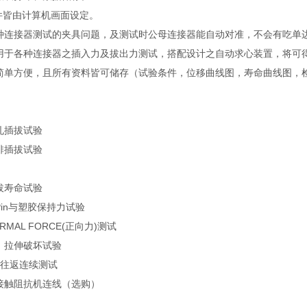
条件皆由计算机画面设定。
种连接器测试的夹具问题，及测试时公母连接器能自动对准，不会有吃单
用于各种连接器之插入力及拔出力测试，搭配设计之自动求心装置，将可得到
简单方便，且所有资料皆可储存（试验条件，位移曲线图，寿命曲线图，检查
：
孔插拔试验
排插拔试验
拔寿命试验
in与塑胶保持力试验
MAL FORCE(正向力)测试
，拉伸破坏试验
力往返连续测试
接触阻抗机连线（选购）