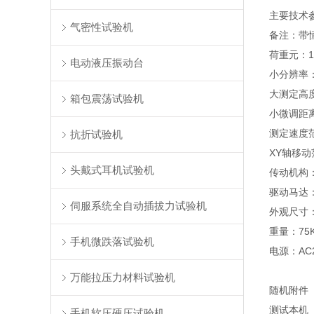
主要技术
气密性试验机
备注：带
荷重元：10
电动液压振动台
小分辨率：
大测定高度
箱包震荡试验机
小微调距离
测定速度范围
抗折试验机
XY轴移动
头戴式耳机试验机
传动机构
驱动马达
伺服系统全自动插拔力试验机
外观尺寸：4
重量：75
手机微跌落试验机
电源：AC2
万能拉压力材料试验机
随机附件
测试
手机软压硬压试验机