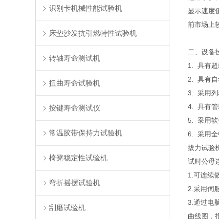
识别卡机械性能试验机
显示速度
前市场上
床垫沙发抗引燃特性试验机
二、设备
转轴寿命测试机
1. 具
2. 具
扭曲寿命试验机
3. 采用
4. 具
按键寿命测试仪
5. 采用
常温胶带保持力试验机
6. 采
拔力试验
椅凳稳定性试验机
试时公母
1.可连
弯折摇摆试验机
2.采用伺
3.通过
刮磨试验机
曲线图，