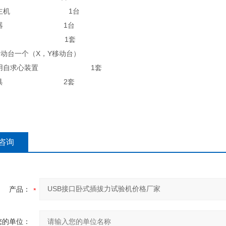
电脑主机 1台
显示器 1台
软件 1套
移动台一个（X，Y移动台）
拔用自求心装置 1套
能夹具 2套
咨询
产品：
您的单位：