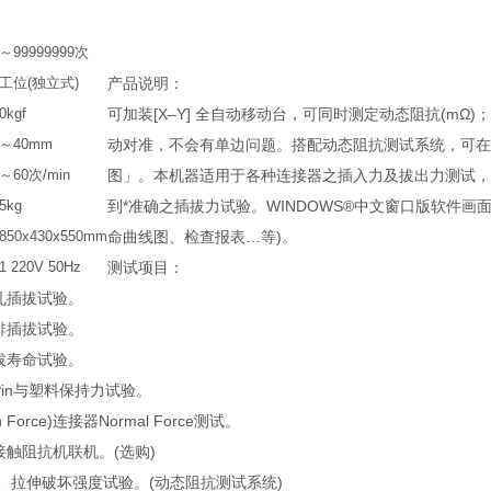
0～99999999次
3工位(独立式)
产品说明：
0kgf
可加装[X–Y] 全自动移动台，可同时测定动态阻抗(m
0～40mm
动对准，不会有单边问题。搭配动态阻抗测试系统，可在
～60次/min
图」。本机器适用于各种连接器之插入力及拔出力测试，
5kg
到*准确之插拔力试验。WINDOWS®中文窗口版软件
850x430x550mm
命曲线图、检查报表…等)。
1 220V 50Hz
测试项目：
孔插拔试验。
排插拔试验。
拔寿命试验。
in与塑料保持力试验。
ion Force)连接器Normal Force测试。
接触阻抗机联机。(选购)
 、拉伸破坏强度试验。(动态阻抗测试系统)