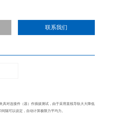
联系我们
；
持夹具对连接件（器）作插拔测试，由于采用
直线
导
轨大大
降低
印间隔可以设定，自动计算极限力平均力。