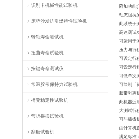
识别卡机械性能试验机
附加功能(选
动态阻抗(m
床垫沙发抗引燃特性试验机
此系统于
高速测试功
转轴寿命测试机
可运用于测试
压力与行
扭曲寿命试验机
可设定行
可设定行
按键寿命测试仪
可做单次
常温胶带保持力试验机
可绘制「
胶带剥离机 
椅凳稳定性试验机
此机器适
大测试行程
弯折摇摆试验机
可与插拔
由计算机
刮磨试验机
满足标准