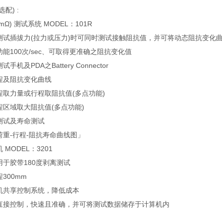
配) :
Ω) 测试系统 MODEL：101R
测试插拔力(拉力或压力)时可同时测试接触阻抗值，并可将动态阻抗变化曲
能100次/sec、可取得更准确之阻抗变化值
手机及PDA之Battery Connector
程及阻抗变化曲线
程取力量或行程取阻抗值(多点功能)
程区域取大阻抗值(多点功能)
测试及寿命测试
荷重-行程-阻抗寿命曲线图」
MODEL：3201
用于胶带180度剥离测试
300mm
机共享控制系统，降低成本
直接控制，快速且准确，并可将测试数据储存于计算机内
：