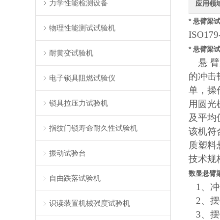
力学性能检测设备
应用领
* 悬臂梁
物理性能测试试验机
ISO179
* 悬臂梁
耐黄变试验机
悬 臂
的冲击
电子锁具阻燃试验仪
单，操作
锁具拉压力试验机
用圆光
及平均
指纹门锁寿命耐久性试验机
该机符合
质塑料
振动试验台
技术规
数显悬臂
自由跌落试验机
1、冲击
2、摆锤
识读装置机械强度试验机
3、摆