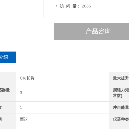
访 问 量：
2685
产品咨询
介绍
CK/长肯
最大提
感器量
摆锤力矩
3
常数)
度
1
冲击能
间
面议
仪器种