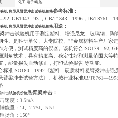
域
化工,电子/电池
参考标准：
试验机
数显悬臂梁冲击试验机价格
---92, GB1043 –93 ，GB/T1843—1996，JB/T8761—1
用途：
试验机
数显悬臂梁冲击试验机价格
梁冲击试验机用于测定塑料、增强尼龙、玻璃钢、陶
韧性。是科研单位、大专院校、非金属材料生产厂家进
方便，测试精度高的仪器。该机符合ISO179---92, G
栅测角技术，具有精度高、稳定性好和测量范围大等特
值，能量损失自动修正，打印试验报告 等功能。
标准ISO180—1992《塑料—硬质材料悬臂梁冲击强度的
悬臂梁冲击试验方法》、机械行业标准JB/T8761—1
格
悬臂梁冲击：
梁冲击试验机价格
速度：3.5m/s
能量：1J、2.75J、5.5J
锤扬角：150°