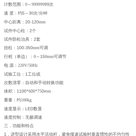
计数范围：
～
99次
0
999999
速 度：约5～3
次
分钟
0
/
中心距离：20-120
mm
试件中心柱：2个
试件防松治具：2套
挂柱：100-350
可调
mm
行程（单边）：
～15
可调节
0
0mm
电 源：
220V/50Hz
试验工位：1工位或
次数清零：自动和手动转换功能
体积：1100
0
0m
*6
0*75
m
重量：约
100kg
速度显示：LED数显
速度控制：无极调速
三．功能和特点
1．进型设计采用水平活动杆，避免慢速试验时垂直惯性的不均匀性