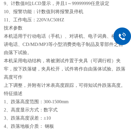
9、计数值8位LCD显示，并且1～99999999任意设定
10、报警功能：计数值到将报警及停机
11、工作电压：220VAC50HZ
技术参数
本机适用于行动电话（手机）、对讲机、电子词典、楼寓对
讲电话、CD/MD/MP3等小型消费类电子制品及零部件之自
由落下试验。
本机采用电动结构，将被测试件置于夹具（可调行程）夹
牢，按下跌落键，夹具松开，试件将作自由落体试验。跌落
高度可作
上下调整，并附有计米表高度跟踪，可得知试件跌落高度。
特征描述
1
、跌落高度范围：300-1500mm
2
、高度显示方式：数字式
3
、跌落高度误差：±10
4
、跌落地板介质： 钢板