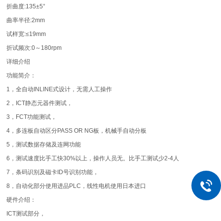
折曲度:135±5°
曲率半径:2mm
试样宽:≤19mm
折试频次:0～180rpm
详细介绍
功能简介：
1，全自动INLINE式设计，无需人工操作
2，ICT静态元器件测试，
3，FCT功能测试，
4，多连板自动区分PASS OR NG板，机械手自动分板
5，测试数据存储及连网功能
6，测试速度比手工快30%以上，操作人员无。比手工测试少2-4人
7，条码识别及磁卡ID号识别功能，
8，自动化部分使用进品PLC，线性电机使用日本进口
硬件介绍：
ICT测试部分，