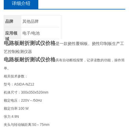
详细介绍
品牌
其他品牌
应用领
电子/电池
域
电路板耐折测试仪价格
是一款挠性覆铜板、挠性印制板生产工
艺控制检测仪器
电路板耐折测试仪价格
具有自动断线报警，记录读数的功能，操作简
单。
相关技术参数：
型号：ASIDA-NZ12
机体尺寸：300x350x520mm
额定电压：220V～/50Hz
额定功率:100 W
张力:4.9N
夹头与转动轴距离:50～75mm