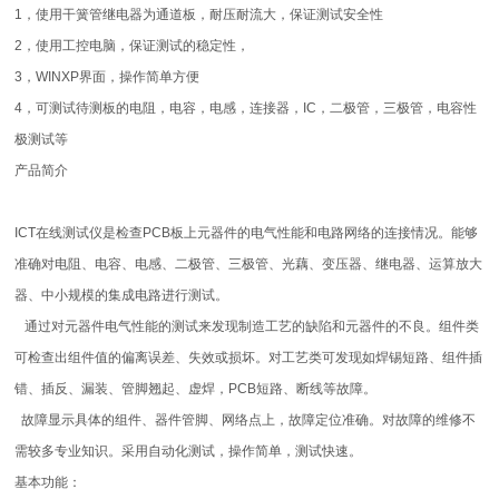
1，使用干簧管继电器为通道板，耐压耐流大，保证测试安全性
2，使用工控电脑，保证测试的稳定性，
3，WINXP界面，操作简单方便
4，可测试待测板的电阻，电容，电感，连接器，IC，二极管，三极管，电容性
极测试等
产品简介
ICT在线测试仪是检查PCB板上元器件的电气性能和电路网络的连接情况。能够
准确对电阻、电容、电感、二极管、三极管、光藕、变压器、继电器、运算放大
器、中小规模的集成电路进行测试。
通过对元器件电气性能的测试来发现制造工艺的缺陷和元器件的不良。组件类
可检查出组件值的偏离误差、失效或损坏。对工艺类可发现如焊锡短路、组件插
错、插反、漏装、管脚翘起、虚焊，PCB短路、断线等故障。
故障显示具体的组件、器件管脚、网络点上，故障定位准确。对故障的维修不
需较多专业知识。采用自动化测试，操作简单，测试快速。
基本功能：