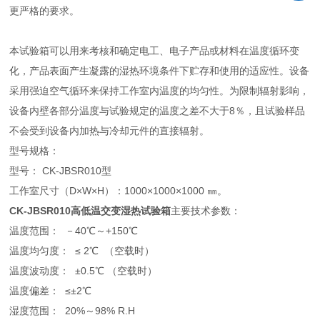
更严格的要求。
本试验箱可以用来考核和确定电工、电子产品或材料在温度循环变
化，产品表面产生凝露的湿热环境条件下贮存和使用的适应性。设备
采用强迫空气循环来保持工作室内温度的均匀性。为限制辐射影响，
设备内壁各部分温度与试验规定的温度之差不大于8％，且试验样品
不会受到设备内加热与冷却元件的直接辐射。
型号规格：
型号： CK-JBSR010型
工作室尺寸（D×W×H）：1000×1000×1000 ㎜。
CK-JBSR010高低温交变湿热试验箱
主要技术参数：
温度范围： －40℃～+150℃
温度均匀度： ≤ 2℃ （空载时）
温度波动度： ±0.5℃ （空载时）
温度偏差： ≤±2℃
湿度范围： 20%～98% R.H