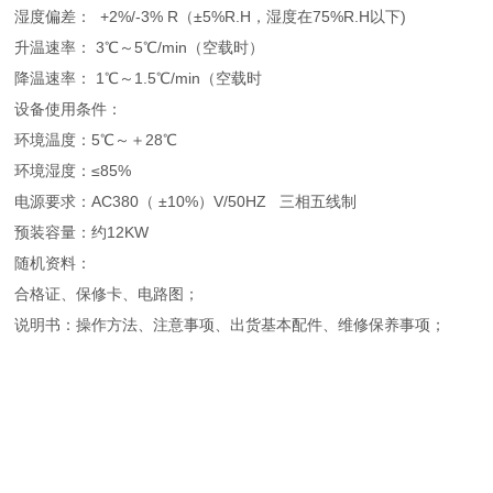
湿度偏差： +2%/-3% R（±5%R.H，湿度在75%R.H以下)
升温速率： 3℃～5℃/min（空载时）
降温速率： 1℃～1.5℃/min（空载时
设备使用条件：
环境温度：5℃～＋28℃
环境湿度：≤85%
电源要求：AC380（ ±10%）V/50HZ 三相五线制
预装容量：约12KW
随机资料：
合格证、保修卡、电路图；
说明书：操作方法、注意事项、出货基本配件、维修保养事项；