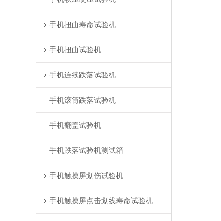
手机扭曲寿命试验机
手机扭曲试验机
手机连续跌落试验机
手机滚筒跌落试验机
手机翻盖试验机
手机跌落试验机测试箱
手机触摸屏划伤试验机
手机触摸屏点击划线寿命试验机