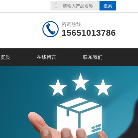
咨询热线
15651013786
誉资质
在线留言
联系我们