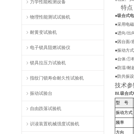
力学性能检测设备
特点
●
吸合式电
物理性能测试试验机
●
采用电磁
耐黄变试验机
●
进向
出
/
●
因台面
/
电子锁具阻燃试验仪
●
振动方式
●
台体
①
:
锁具拉压力试验机
●
防湿
耐
/
●
防共振设
指纹门锁寿命耐久性试验机
技术参
振动试验台
BL
吸合式
型 号
自由跌落试验机
振动方式
频率
识读装置机械强度试验机
方向