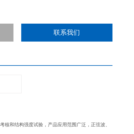
联系我们
考核和结构强度试验，产品应用范围广泛，正弦波、