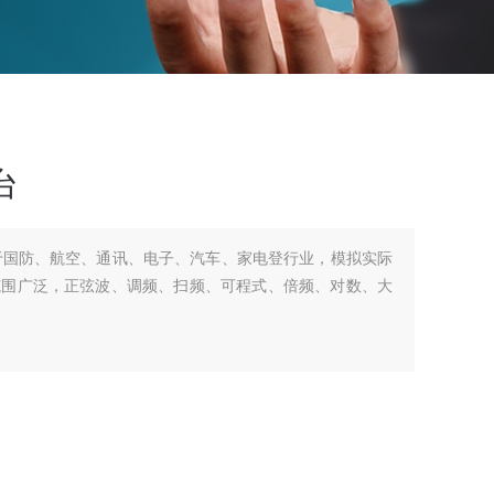
台
于国防、航空、通讯、电子、汽车、家电登行业，模拟实际
范围广泛，正弦波、调频、扫频、可程式、倍频、对数、大