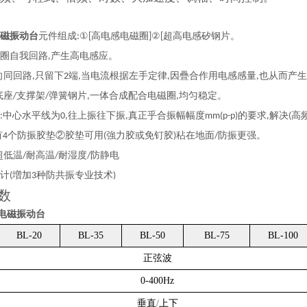
磁振动台
元件组成
①
高电感电磁圈
②
超高电感矽钢片。
:
[
]
[
圈自我回路
产生高电感应。
,
向同回路
只留下
端
当电流根据左手定律
因疊合作用电感感量
也从而产生
,
2
,
,
,
底座
支撑架
弹簧钢片
一体合成配合电磁圈
均匀稳定。
/
/
,
,
中心水平线为
往上振往下振
真正乎合振幅幅度
的要求
解决
高
:
0,
,
mm(p-p)
,
(
有
个防振胶垫②胶垫可用
強力胶或免钉胶
秥在地面
防振更强。
4
(
)
/
超低温
耐高温
耐湿度
防静电
/
/
/
计
増加
种防共振专业技术
(
3
)
数
电磁振动台
BL-20
BL-35
BL-50
BL-75
BL-100
正弦波
0-400Hz
垂直
/
上下