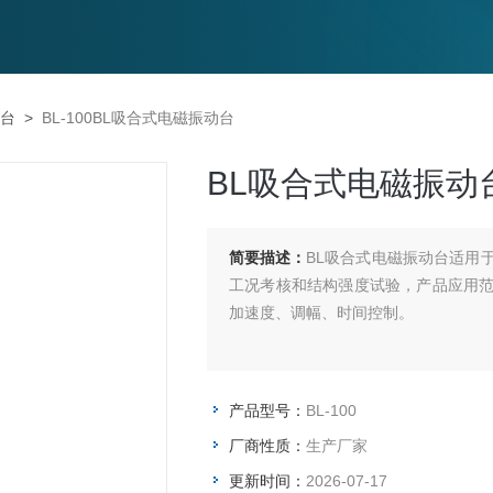
台
>
BL-100BL吸合式电磁振动台
BL吸合式电磁振动
简要描述：
BL吸合式电磁振动台适用
工况考核和结构强度试验，产品应用
加速度、调幅、时间控制。
产品型号：
BL-100
厂商性质：
生产厂家
更新时间：
2026-07-17