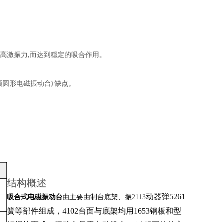
高激振力
而达到穏定的吸合作用。
,
频圆形电磁振动台
缺点。
)
结构概述
动器弹
5261
吸合式电磁振动台
由主要由制台底架、振
2113
簧等部件组成，
4102
台面与底架均用
1653
钢板和型