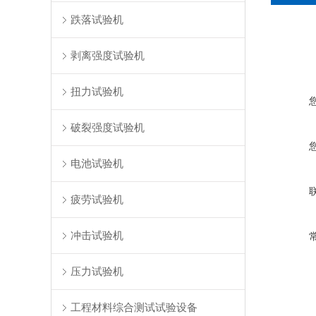
跌落试验机
剥离强度试验机
扭力试验机
破裂强度试验机
电池试验机
疲劳试验机
冲击试验机
压力试验机
工程材料综合测试试验设备