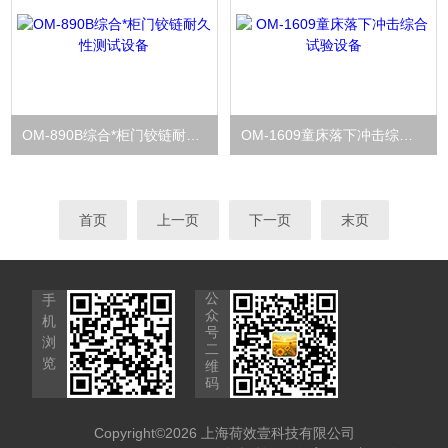
OM-890B综合*柜门铰链耐久性测试设备
OM-1609童床落下冲击综合试验设备
首页
上一页
下一页
末页
公
手
众
机
号
浏
二
览
维
码
Copyright©2026 上海荷效壹科技有限公司